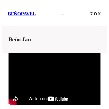
Prejsť
na
BEŇOPAVEL
Instagram
Facebo
X
obsah
Beňo Jan