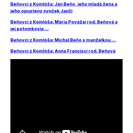
Beňovci z Komlóša: Ján Beňo, jeho mladá žena a
jeho opustený synček Janči
Beňovci z Komlóša: Mária Povážai rod. Beňová a
jej potomkovia …
Beňovci z Komlóša: Michal Beňo s manželkou …
Beňovci z Komlóša: Anna Francisci rod. Beňová