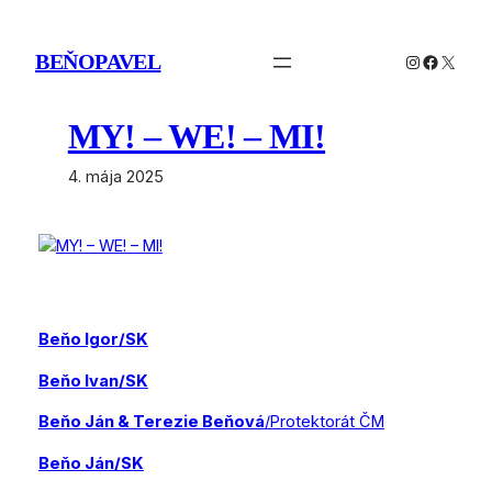
Prejsť
na
BEŇOPAVEL
Instagram
Facebo
X
obsah
MY! – WE! – MI!
4. mája 2025
Beňo Igor/SK
Beňo Ivan/SK
Beňo Ján & Terezie Beňová
/Protektorát ČM
Beňo Ján/SK